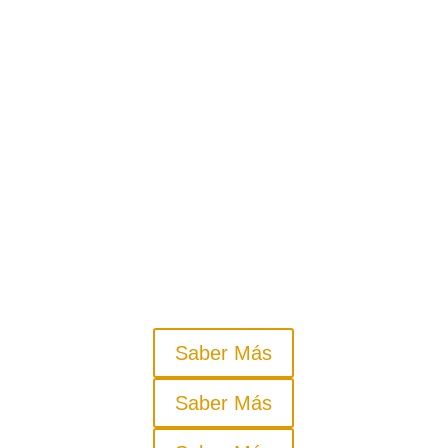
vehículos y flotas. Desde una rotulación
parcial, hasta los más espectaculares
diseños integrales. Vinilos especiales
para vehículos y los mejores montadores.
Finalmente, a parte de la rotulación con
vinilos, una forma económica y rápida de
rotulación de coches o furgonetas, son
los imanes para vehículos perfectos para
turismos, furgonetas o camiones.
Saber Más
Saber Más